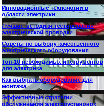
Инновационные технологии в
области электрики
Лучшие методики тестирования
электрической проводки
Советы по выбору качественного
электрического оборудования
Топ-10 необходимых инструментов
для электрика
Как выбрать оборудование для
монтажа
Эффективные стратегии
обслуживания электроустановок